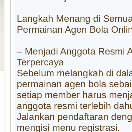
Langkah Menang di Semu
Permainan Agen Bola Onli
– Menjadi Anggota Resmi 
Terpercaya
Sebelum melangkah di da
permainan agen bola seba
setiap member harus menj
anggota resmi terlebih dah
Jalankan pendaftaran den
mengisi menu registrasi.