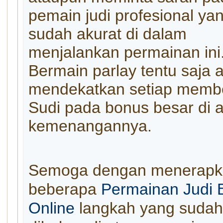
pemain judi profesional ya
sudah akurat di dalam
menjalankan permainan ini
Bermain parlay tentu saja 
mendekatkan setiap memb
Sudi pada bonus besar di a
kemenangannya.
Semoga dengan menerapk
beberapa
Permainan Judi 
Online
langkah yang sudah