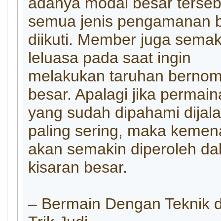
adanya modal besar terseb
semua jenis pengamanan b
diikuti. Member juga semak
leluasa pada saat ingin
melakukan taruhan bernom
besar. Apalagi jika permai
yang sudah dipahami dijal
paling sering, maka keme
akan semakin diperoleh d
kisaran besar.
– Bermain Dengan Teknik 